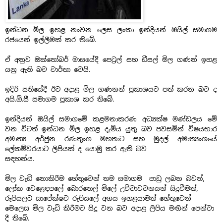
ඉන්ධන මිල ඉහළ නංවන ලෙස ලංකා ඉන්දියන් ඔයිල් සමාගම
රජයෙන් ඉල්ලීමක් කර තිබේ.
ඒ අනුව ඔක්තෝබර් මාසයේදී පෙට්‍රල් සහ ඩීසල් මිල ගණන් ඉහළ
යනු ඇති බව වාර්තා වෙයි.
ඉදිරි සතියේදී ඊට අදාළ මිල ගණනන් ප්‍රකාශයට පත් කරන බව ද
අයි.ඕ.සී සමාගම ප්‍රකාශ කර තිබේ.
ඉන්දියන් ඔයිල් සමාගමේ කළමනාකරණ අධ්‍යක්ෂ මණ්ඩලය මේ
වන විටත් ඉන්ධන මිල ඉහළ දැමිය යුතු බව පවසමින් විෂයභාර
අමාත්‍ය අර්ජුන රණතුංග මහතාට සහ මුදල් අමාත්‍යංශයේ
ලේකම්වරයාට ලිපියක් ද යොමු කර ඇති බව
සඳහන්ය.
මිල වැඩි නොකිරීම හේතුවෙන් තම සමාගම පාඩු ලබන බවත්,
ලෝක වෙළෙඳපලේ බොරතෙල් මිලේ උච්චාවචනයන් සිදුවීමත්,
රුපියලට සාපේක්ෂව රුපියලේ අගය ඉහළයාමත් හේතුවෙන්
මෙලෙස මිල වැඩි කිරීමට සිදු වන බව අදාළ ලිපිය මඟින් පෙන්වා
දී තිබේ.