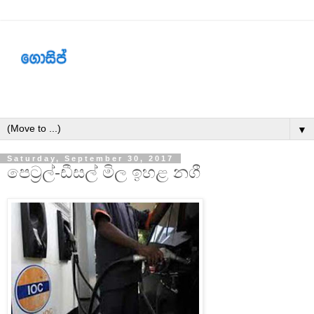
▼
Saturday, September 30, 2017
පෙට්‍රල්-ඩීසල් මිල ඉහළ නගී