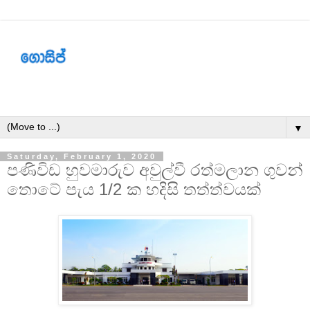
▼
Saturday, February 1, 2020
පණිවිඩ හුවමාරුව අවුල්වී රත්මලාන ගුවන්
තොටේ පැය 1/2 ක හදිසි තත්ත්වයක්