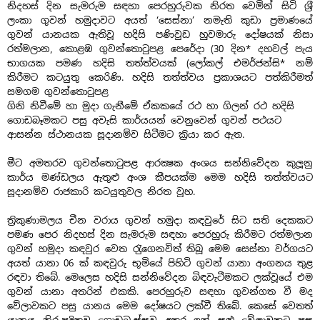
නිදහස් දින සැමරුම සඳහා පෙරහුරුවක නිරත වෙමින් සිටි ශ‍්‍රී
ලංකා ගුවන් හමුදාවට අයත් ‘සෙස්නා’ නමැති කුඩා ප‍්‍රමාණයේ
ගුවන් යානයක ඇතිවූ හදිසි පණිවුඩ හුවමාරු දෝෂයක් නිසා
රත්මලාන, කොළඹ ගුවන්තොටුපළ පෙරේදා (30 දින* දහවල් පැය
භාගයක පමණ හදිසි තත්ත්වයක් (ලෝකල් එමර්ජන්සි* නම්
කිරීමට කටයුතු කෙරිණි. හදිසි තත්ත්වය ප‍්‍රකාශයට පත්කිරීමත්
සමගම ගුවන්තොටුපළ
ගිනි නිවීමේ හා මුදා ගැනීමේ ඒකකයේ රථ හා ගිලන් රථ හදිසි
ගොඩබෑමකට පසු අවැසි කාර්යයන් වෙනුවෙන් ගුවන් පථයට
ආසන්න ස්ථානයක සූදානම්ව සිටීමට ක‍්‍රියා කර ඇත.
මීට අමතරව ගුවන්තොටුපළ ආරක්‍ෂක අංශය සන්නිවේදන කුලූනු
කාර්ය මණ්ඩලය ඇතුළු අංශ කීපයක්ම මෙම හදිසි තත්ත්වයට
සූදානම්ව රාජකාරි කටයුතුවල නිරත වූහ.
ත‍්‍රිකුණාමලය චීන වරාය ගුවන් හමුදා කඳවුරේ සිට සති දෙකකට
පමණ පෙර නිදහස් දින සැමරුම සඳහා පෙරහුරු කිරීමට රත්මලාන
ගුවන් හමුදා කඳවුර වෙත රැුගෙනවිත් තිබූ මෙම සෙස්නා වර්ගයට
අයත් යානා 06 ක් කඳවුරු භූමියේ පිහිටි ගුවන් යානා අංගනය තුළ
රඳවා තිබේ. මෙලෙස හදිසි සන්නිවේදන බිඳවැටීමකට ලක්වූයේ එම
ගුවන් යානා අතරින් එකකි. පෙරහුරුව සඳහා ගුවන්ගත වී මද
වේලාවකට පසු යානය මෙම දෝෂයට ලක්වී තිබේ. කෙසේ වෙතත්