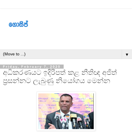
▼
Friday, February 7, 2020
අධිකරණයට ඉදිරිපත් කළ නීතිඥ අජිත්
ප්‍රසන්නට ලැබුණු නියෝගය මෙන්න