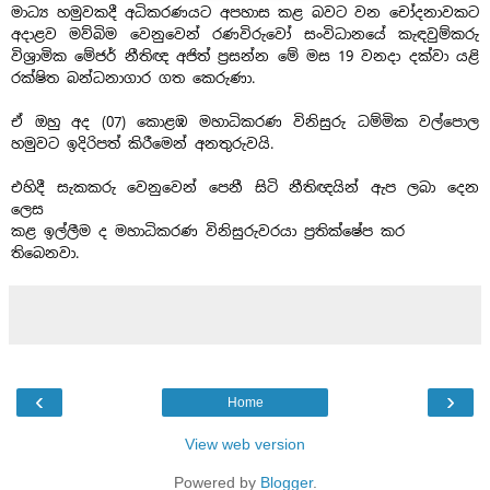
මාධ්‍ය හමුවකදී අධිකරණයට අපහාස කළ බවට වන චෝදනාවකට
අදාළව මව්බිම වෙනුවෙන් රණවිරුවෝ සංවිධානයේ කැඳවුම්කරු
විශ්‍රාමික මේජර් නීතිඥ අජිත් ප්‍රසන්න මේ මස 19 වනදා දක්වා යළි
රක්ෂිත බන්ධනාගාර ගත කෙරුණා.
ඒ ඔහු අද (07) කොළඹ මහාධිකරණ විනිසුරු ධම්මික වල්පොල
හමුවට ඉදිරිපත් කිරීමෙන් අනතුරුවයි.
එහිදී සැකකරු වෙනුවෙන් පෙනී සිටි නීතිඥයින් ඇප ලබා දෙන
ලෙස
කළ ඉල්ලීම ද මහාධිකරණ විනිසුරුවරයා ප්‍රතික්ෂේප කර
තිබෙනවා.
‹
›
Home
View web version
Powered by
Blogger
.