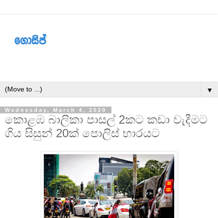
▼
Wednesday, March 4, 2020
කොළඹ බාලිකා පාසල් 2කට කඩා වැදීමට
ගිය සිසුන් 20ක් පොලිස් භාරයට