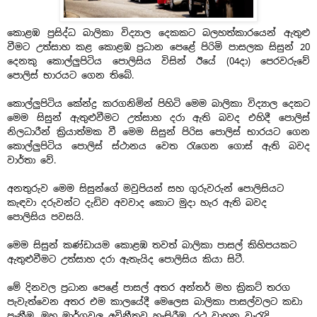
කොළඹ ප්‍රසිද්ධ බාලිකා විද්‍යාල දෙකකට බලහත්කාරයෙන් ඇතුළු
වීමට උත්සාහ කළ කොළඹ ප්‍රධාන පෙළේ පිරිමි පාසලක සිසුන් 20
දෙනකු කොල්ලුපිටිය පොලිසිය විසින් ඊයේ (04දා) පෙරවරුවේ
පොලිස් භාරයට ගෙන තිබේ.
කොල්ලුපිටිය කේන්ද්‍ර කරගනිමින් පිහිටි මෙම බාලිකා විද්‍යාල දෙකට
මෙම සිසුන් ඇතුළුවීමට උත්සාහ දරා ඇති බවද එහිදී පොලිස්
නිලධාරීන් ක්‍රියාත්මක වී මෙම සිසුන් පිරිස පොලිස් භාරයට ගෙන
කොල්ලුපිටිය පොලිස් ස්ථානය වෙත රැගෙන ගොස් ඇති බවද
වාර්තා වේ.
අනතුරුව මෙම සිසුන්ගේ මවුපියන් සහ ගුරුවරුන් පොලිසියට
කැඳවා දරුවන්ට දැඩිව අවවාද කොට මුදා හැර ඇති බවද
පොලිසිය පවසයි.
මෙම සිසුන් කණ්ඩායම කොළඹ තවත් බාලිකා පාසල් කිහිපයකට
ඇතුළුවීමට උත්සාහ දරා ඇතැයිද පොලිසිය කියා සිටී.
මේ දිනවල ප්‍රධාන පෙළේ පාසල් අතර අන්තර් මහ ක්‍රිකට් තරග
පැවැත්වෙන අතර එම කාලයේදී මෙලෙස බාලිකා පාසල්වලට කඩා
පැනීම, මහ මාර්ගවල අවිනීතව හැසිරීම, රථ වාහන වැරැදි