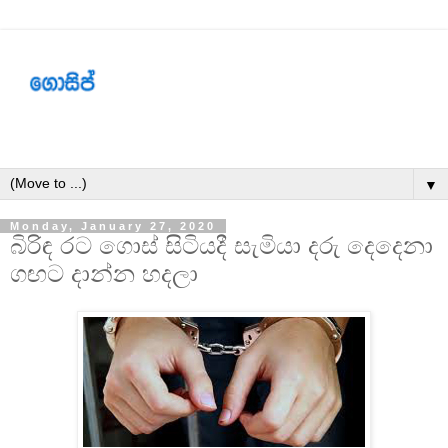
▼
Monday, January 27, 2020
බිරිඳ රට ගොස් සිටියදී සැමියා දරු දෙදෙනා
ගඟට දාන්න හදලා