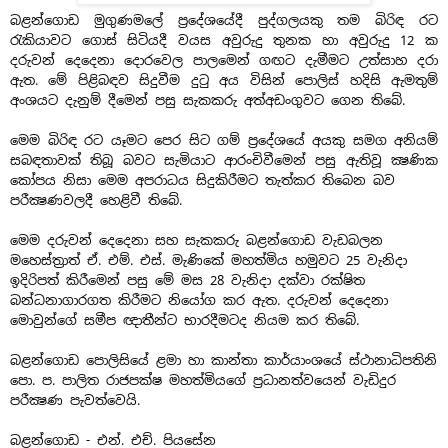
බළන්ගොඩ මුගුණමලේ ප්‍රදේශයේදී පුද්ගලයකු තම බිරිඳ රට
රැකියාවට ගොස් සිටියදී වයස අවුරුදු තුනක හා අවුරුදු 12 ක
දරුවන් දෙදෙනා දොරවෙල පාලමෙන් ගඟට දැමීමට උත්සාහ දරා
ඇත. මේ පිළිබඳව සිදුවීම දුටු අය විසින් පොලිස් හදිසි ඇමතුම්
අංශයට දැනුම් දීමෙන් පසු සැකකරු අත්අඩංගුවට ගෙන තිබේ.
මෙම බිරිඳ රට යෑමට පෙර සිට ගම් ප්‍රදේශයේ අයකු සමග අනියම්
සබඳතාවක් තිබූ බවට සැමියාට ආරංචිවීමෙන් පසු ඇතිවූ ක්‍ෂණික
කෝපය නිසා මෙම අපරාධය සිදුකිරීමට තැත්කර තිබෙන බව
පරීක්‍ෂණවලදී හෙළිවී තිබේ.
මෙම දරුවන් දෙදෙනා සහ සැකකරු බළන්ගොඩ වැඩබලන
මහෙස්ත්‍රාත් ඒ. එම්. එස්. මැණිකේ මහත්මිය හමුවට 25 වැනිදා
ඉදිරිපත් කිරීමෙන් පසු මේ මස 28 වැනිදා දක්වා රක්ෂිත
බන්ධනාගාරගත කිරීමට නියෝග කර ඇත. දරුවන් දෙදෙනා
මොවුන්ගේ සමීප ඥාතීන්ට භාරදීමටද නියම කර තිබේ.
බළන්ගොඩ පොලිසියේ ළමා හා කාන්තා කාර්යාංශයේ ස්ථානාධිපතිනි
පො. ප. පාලිත රාජපක්ෂ මහත්මියගේ ප්‍රධානත්වයෙන් වැඩිදුර
පරීක්‍ෂණ පැවත්වෙයි.
බළන්ගොඩ - එන්. එච්. පියසේන